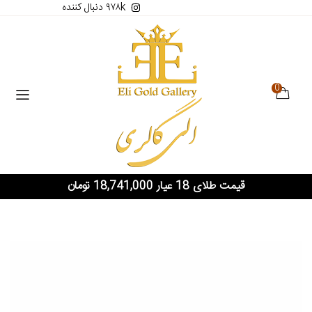
۹۷۸k دنبال کننده
0
قیمت طلای 18 عیار 18,741,000 تومان