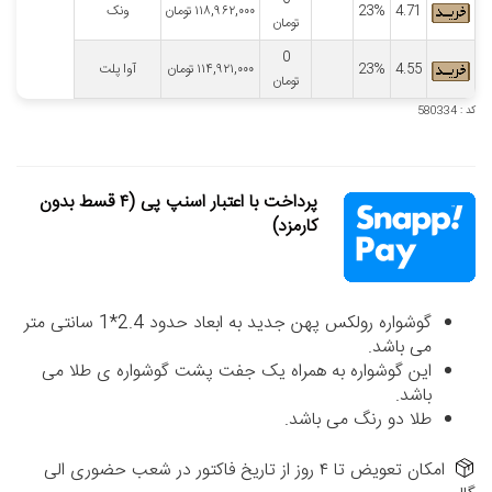
4.71
23%
۱۱۸,۹۶۲,۰۰۰
تومان
ونک
تومان
0
4.55
23%
۱۱۴,۹۲۱,۰۰۰
تومان
آوا پلت
تومان
کد : 580334
پرداخت با اعتبار اسنپ پی (۴ قسط بدون
کارمزد)
گوشواره رولکس پهن جدید به ابعاد حدود 2.4*1 سانتی متر
می باشد.
این گوشواره به همراه یک جفت پشت گوشواره ی طلا می
باشد.
طلا دو رنگ می باشد.
امکان تعویض تا ۴ روز از تاریخ فاکتور در شعب حضوری الی