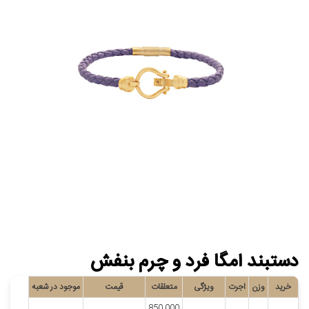
دستبند امگا فرد و چرم بنفش
خرید
وزن
اجرت
ویژگی
متعلقات
قیمت
موجود در شعبه
850,000