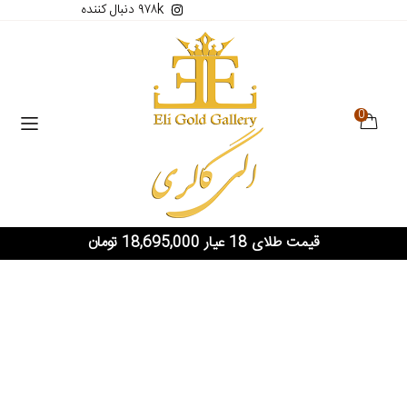
۹۷۸k دنبال کننده
0
قیمت طلای 18 عیار 18,695,000 تومان