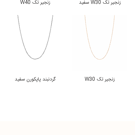
زنجیر تک W30 سفید
زنجیر تک W40
زنجیر تک W30
گردنبند پاپکورن سفید