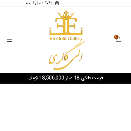
۹۷۸k دنبال کننده
0
قیمت طلای 18 عیار 18,506,000 تومان