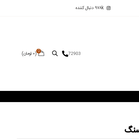
۹۷۸k دنبال کننده
0
(
۰
تومان
)
72903
 سنگ