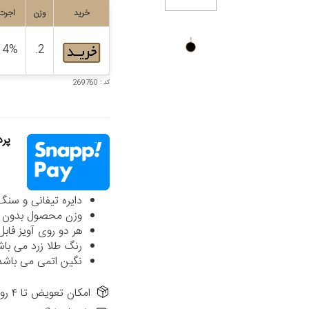
خرید
وزن
اجرت
14%
2.
کد : 269760
پردا
دایره تیفانی و سنگ به قطر حدود
وزن محصول بدون ا
هر دو روی آویز فابل
رنگ طلا زرد می باش
نگین اتمی می باشد
امکان تعویض تا ۴ روز از تاریخ فاکتور در شعب حضوری الی گالری