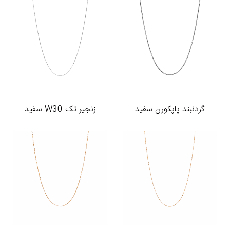
گردنبند پاپکورن سفید
زنجیر تک W30 سفید