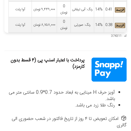
0
0.41
14%
رنگ: آبی تیفانی
۹,۴۴۹,۰۰۰
تومان
آوا پلت
تومان
0
0.38
14%
رنگ: صورتی
۸,۷۵۸,۰۰۰
تومان
آوا پلت
تومان
کد : 374311
پرداخت با اعتبار اسنپ پی (۴ قسط بدون
کارمزد)
آویز حرف H مینایی به ابعاد حدود 0.7*0.9 سانتی متر می
باشد.
رنگ طلا زرد می باشد.
امکان تعویض تا ۴ روز از تاریخ فاکتور در شعب حضوری الی
گالری