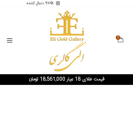
۹۷۸k دنبال کننده
0
قیمت طلای 18 عیار 18,561,000 تومان