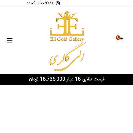
۹۷۸k دنبال کننده
0
قیمت طلای 18 عیار 18,736,000 تومان