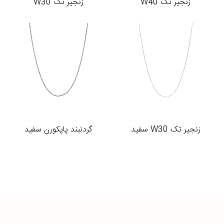
زنجیر تک W40
زنجیر تک W30
زنجیر تک W30 سفید
گردنبند پاپکورن سفید