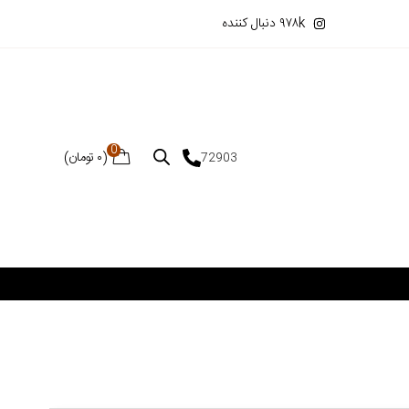
۹۷۸k دنبال کننده
0
(
۰
تومان
)
72903