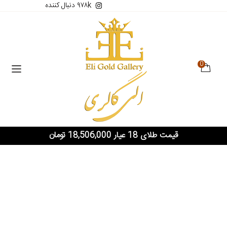
۹۷۸k دنبال کننده
0
قیمت طلای 18 عیار 18,506,000 تومان