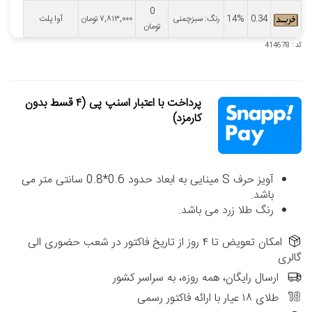
0
0.34
14%
رنگ: سبزچمنی
۷,۸۱۳,۰۰۰
تومان
آوا پلت
تومان
کد : 414678
پرداخت با اعتبار اسنپ پی (۴ قسط بدون
کارمزد)
آویز حرف S مینایی به ابعاد حدود 0.6*0.8 سانتی متر می
باشد.
رنگ طلا زرد می باشد.
امکان تعویض تا ۴ روز از تاریخ فاکتور در شعب حضوری الی
گالری
ارسال رایگان، همه روزه، به سراسر کشور
طلای ۱۸ عیار با ارائه فاکتور رسمی