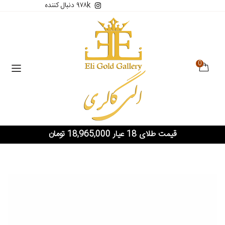
۹۷۸k دنبال کننده
0
قیمت طلای 18 عیار 18,965,000 تومان