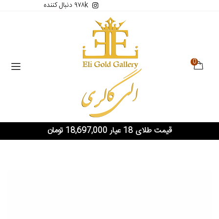
۹۷۸k دنبال کننده
0
قیمت طلای 18 عیار 18,697,000 تومان