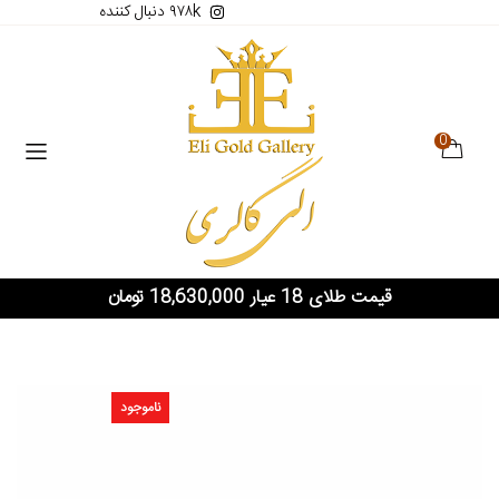
۹۷۸k دنبال کننده
0
قیمت طلای 18 عیار 18,630,000 تومان
ناموجود