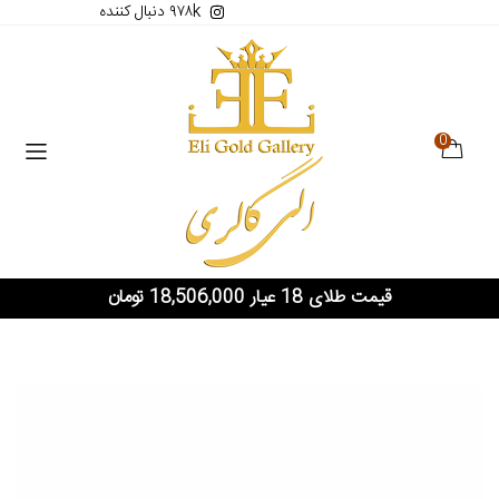
۹۷۸k دنبال کننده
0
قیمت طلای 18 عیار 18,506,000 تومان