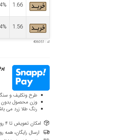
4%
1.66
4%
1.56
کد : 406051
پردا
طرح ونکلیف و سنگ ظریف به قط
وزن محصول بدون ا
رنگ طلا زرد می باش
امکان تعویض تا ۴ روز از تاریخ فاکتور در شعب حضوری الی گالری
ارسال رایگان، همه رو