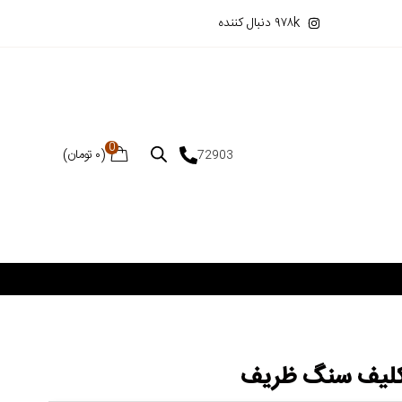
۹۷۸k دنبال کننده
0
(
۰
تومان
)
72903
کلیف سنگ ظریف