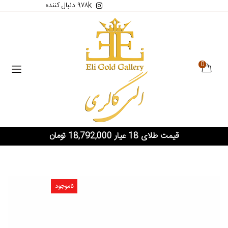
۹۷۸k دنبال کننده
0
قیمت طلای 18 عیار 18,792,000 تومان
ناموجود