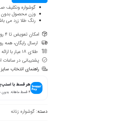
گوشواره ونکلیف صدف نگینی 
وزن محصول بدون ا
رنگ طلا زرد می باش
امکان تعویض تا ۴ روز از تاریخ فاکتور در شعب حضوری الی گالری
ارسال رایگان، همه رو
طلای ۱۸ عیار با ارائه فاکتور رسمی
پشتیبانی در ساعات ا
راهنمای انتخاب سایز
هر قسط با اسنپ‌
۴ قسط ماهانه. بدون سود، چک و ضامن.
دسته:
گوشواره زنانه