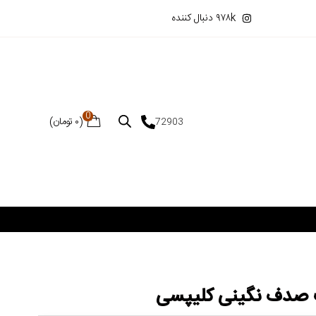
۹۷۸k دنبال کننده
0
(
۰
تومان
)
72903
ف صدف نگینی کلیپسی