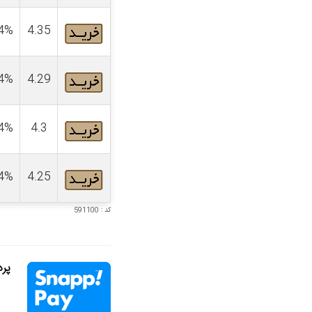
4%
4.35
4%
4.29
4%
4.3
4%
4.25
کد : 591100
پردا