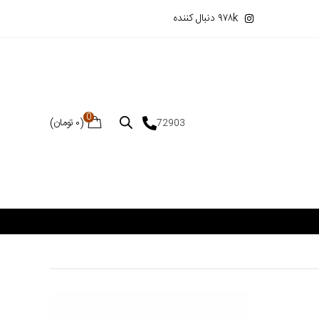
۹۷۸k دنبال کننده
0
(
۰
تومان
)
72903