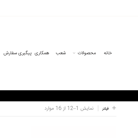
خانه
محصولات
شعب
همکاری
پیگیری سفارش
نمایش
1–
12
از 16
موارد
فیلتر